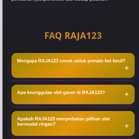
FAQ RAJA123
Mengapa RAJA123 cocok untuk pemain bet kecil?
RAJA123 menyediakan pilihan taruhan ringan
Apa keunggulan slot gacor di RAJA123?
sehingga pemain dapat mengatur modal secara
lebih fleksibel sambil tetap memburu peluang
jackpot dan maxwin.
RAJA123 menghadirkan beragam slot gacor dari
Apakah RAJA123 menyediakan pilihan slot
provider populer dengan variasi fitur bonus dan
bermodal ringan?
nominal taruhan yang dapat disesuaikan dengan
modal pemain.