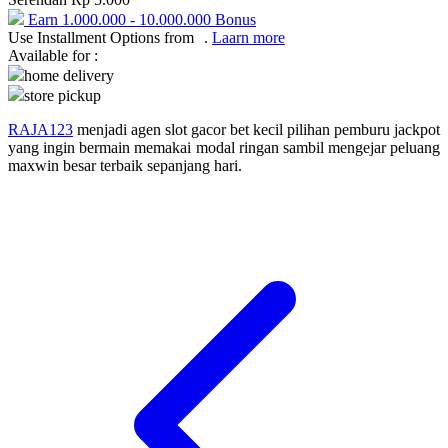
Squishmallows
Earn
1.000.000
-
10.000.000
Bonus
Use Installment Options from
.
Laarn more
Starbooks
Available for :
home delivery
Stick-O
store pickup
Stokke
RAJA123
menjadi agen slot gacor bet kecil pilihan pemburu jackpot
Sudocrem
yang ingin bermain memakai modal ringan sambil mengejar peluang
maxwin besar terbaik sepanjang hari.
Sumimo
Sunnylife
Sun-Staches
Swimava
T
Tommee Tippee
Trunki
Tutti Bambini