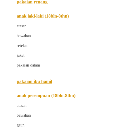
pakaian renang
Bumkins
anak laki-laki (18bln-8thn)
C
atasan
Cetaphil
bawahan
Chicco
setelan
Childlife
jaket
Clevamama
pakaian dalam
Cocolatte
Cottonseeds
pakaian ibu hamil
Cozy N Safe
anak perempuan (18bln-8thn)
Crane
atasan
Cybex
bawahan
D
gaun