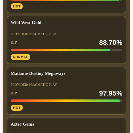
HOT
Wild West Gold
PROVIDER: PRAGMATIC PLAY
88.70%
RTP
NORMAL
Madame Destiny Megaways
PROVIDER: PRAGMATIC PLAY
97.95%
RTP
HOT
Aztec Gems