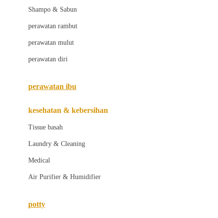
London Taxi
Shampo & Sabun
Love To Dream
perawatan rambut
perawatan mulut
M
perawatan diri
Magformers
Mama's Choice
perawatan ibu
Mamas&Papas
kesehatan & kebersihan
Mamaway
Tissue basah
Maxi Cosi
Laundry & Cleaning
Megabloks
Medical
Micro
Air Purifier & Humidifier
MiDeer
Mimi & Lula
potty
Mini Monkey