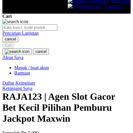
DAFTAR
Q
Contact Us
Cari
QV Baby
R
Pencarian Lanjutan
cancel
Real Shades
Cari
Red Castle
cancel
Akun Saya
Ribbon Madness
Masuk / buat akun
Bantuan
S
Daftar Keinginan
Sebamed
Keranjang Saya
RAJA123 | Agen Slot Gacor
Silver Cross
Bet Kecil Pilihan Pemburu
Simply Idea
Skip Hop
Jackpot Maxwin
Spectra
Serendah
Rp 5.000